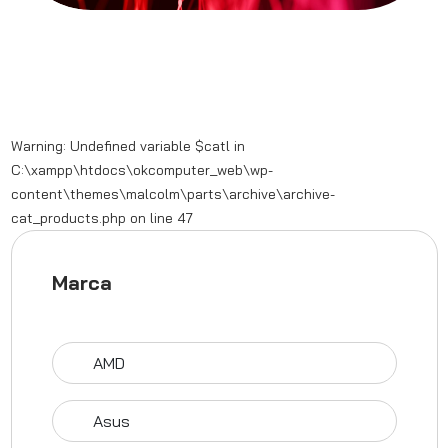
Warning
: Undefined variable $catl in
C:\xampp\htdocs\okcomputer_web\wp-
content\themes\malcolm\parts\archive\archive-
cat_products.php
on line
47
Marca
AMD
Asus