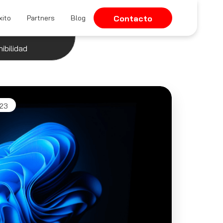
xito
Partners
Blog
Contacto
ibilidad
023