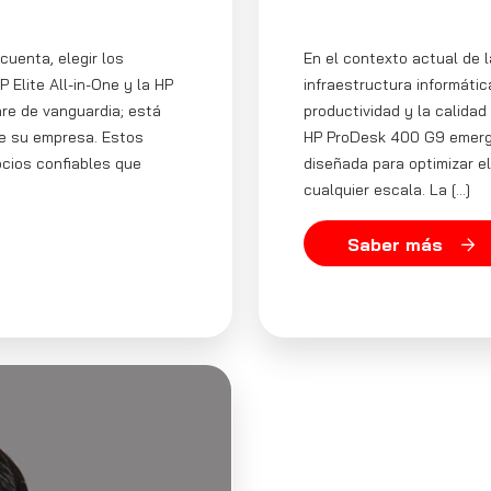
uenta, elegir los
En el contexto actual de 
 Elite All-in-One y la HP
infraestructura informática
are de vanguardia; está
productividad y la calidad
 de su empresa. Estos
HP ProDesk 400 G9 emerg
ocios confiables que
diseñada para optimizar e
cualquier escala. La […]
Saber más