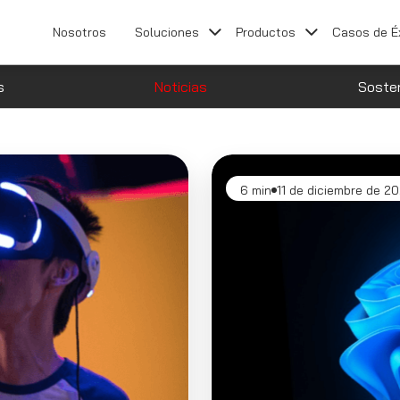
Nosotros
Soluciones
Productos
Casos de É
s
Noticias
Sosten
6 min
11 de diciembre de 2