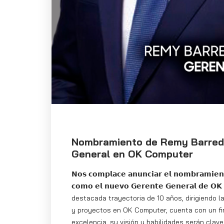
Nombramiento de Remy Barred
General en OK Computer
𝗡𝗼𝘀 𝗰𝗼𝗺𝗽𝗹𝗮𝗰𝗲 𝗮𝗻𝘂𝗻𝗰𝗶𝗮𝗿 𝗲𝗹 𝗻𝗼𝗺𝗯𝗿𝗮𝗺𝗶𝗲
𝗰𝗼𝗺𝗼 𝗲𝗹 𝗻𝘂𝗲𝘃𝗼 𝗚𝗲𝗿𝗲𝗻𝘁𝗲 𝗚𝗲𝗻𝗲𝗿𝗮𝗹 𝗱𝗲 
destacada trayectoria de 10 años, dirigiendo l
y proyectos en OK Computer, cuenta con un f
excelencia, su visión y habilidades serán clave