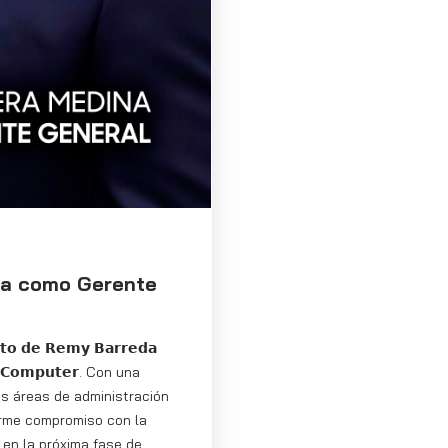
a como Gerente
𝘁𝗼 𝗱𝗲 𝗥𝗲𝗺𝘆 𝗕𝗮𝗿𝗿𝗲𝗱𝗮
𝗞 𝗖𝗼𝗺𝗽𝘂𝘁𝗲𝗿. Con una
as áreas de administración
irme compromiso con la
 en la próxima fase de