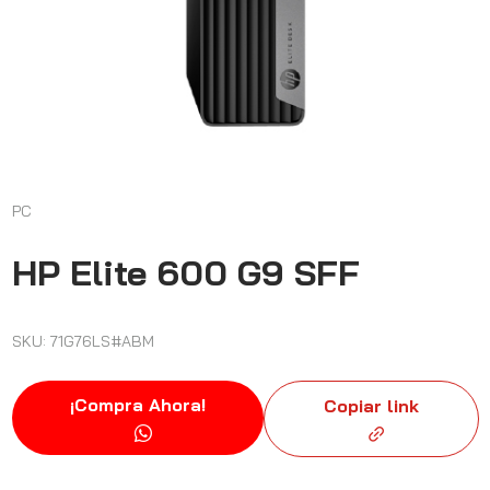
PC
HP Elite 600 G9 SFF
SKU: 71G76LS#ABM
¡Compra Ahora!
Copiar link