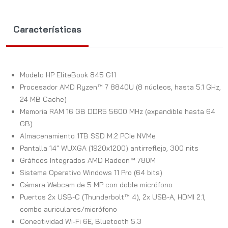
Características
Modelo HP EliteBook 845 G11
Procesador AMD Ryzen™ 7 8840U (8 núcleos, hasta 5.1 GHz,
24 MB Cache)
Memoria RAM 16 GB DDR5 5600 MHz (expandible hasta 64
GB)
Almacenamiento 1TB SSD M.2 PCIe NVMe
Pantalla 14" WUXGA (1920x1200) antirreflejo, 300 nits
Gráficos Integrados AMD Radeon™ 780M
Sistema Operativo Windows 11 Pro (64 bits)
Cámara Webcam de 5 MP con doble micrófono
Puertos 2x USB-C (Thunderbolt™ 4), 2x USB-A, HDMI 2.1,
combo auriculares/micrófono
Conectividad Wi-Fi 6E, Bluetooth 5.3